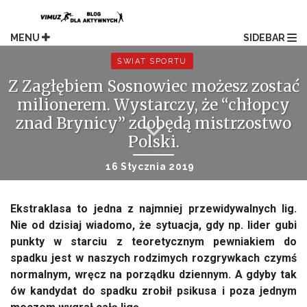
Skip
to
content
MENU
SIDEBAR
ŚWIAT SPORTU
Z Zagłębiem Sosnowiec możesz zostać
milionerem. Wystarczy, że “chłopcy
znad Brynicy” zdobędą mistrzostwo
Polski.
16 Stycznia 2019
Ekstraklasa to jedna z najmniej przewidywalnych lig.
Nie od dzisiaj wiadomo, że sytuacja, gdy np. lider gubi
punkty w starciu z teoretycznym pewniakiem do
spadku jest w naszych rodzimych rozgrywkach czymś
normalnym, wręcz na porządku dziennym. A gdyby tak
ów kandydat do spadku zrobił psikusa i poza jednym