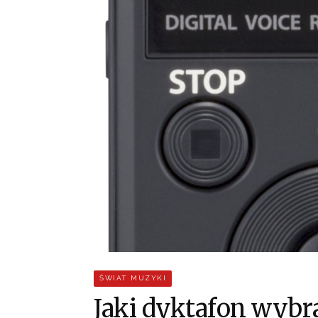
ŚWIAT MUZYKI
Jaki dyktafon wybr