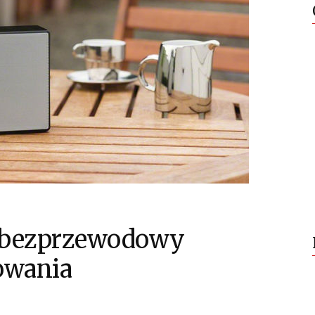
k bezprzewodowy
owania