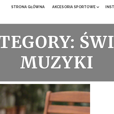
STRONA GŁÓWNA
AKCESORIA SPORTOWE
INS
JAKI STÓŁ DO PING PONGA?
NAJ
JAKI PULSOMETR NAJLEPSZY?
TEGORY: ŚW
JAKA BIEŻNIA DO BIEGANIA?
JAKI ROWER STACJONARNY DO 
JAKI NAJLEPSZY ORBITREK MAG
MUZYKI
JAKI STÓŁ DO PIŁKARZYKÓW?