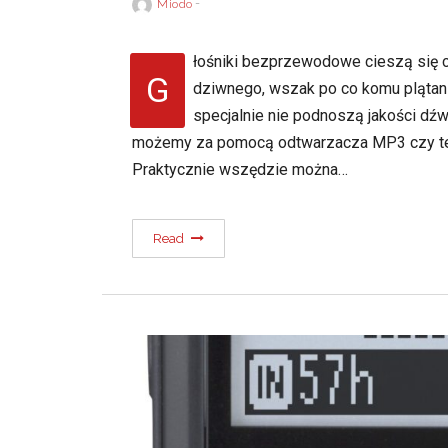
Miodo
łośniki bezprzewodowe cieszą się 
G
dziwnego, wszak po co komu plątanin
specjalnie nie podnoszą jakości dźw
możemy za pomocą odtwarzacza MP3 czy też 
Praktycznie wszędzie można…
Read