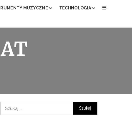
TRUMENTY MUZYCZNE
TECHNOLOGIA
LEPSZA GITARA ELEKTRYCZNA
JAKA MINI I MIKRO WIEŻA NAJLEP
JAKI DYKTAFON WYBRAĆ I KUPIĆ?
IAT
KAMERA TERMOWIZYJNA DO TEL
ĆWICZEŃ?
JAKIE GŁOŚNIKI BEZPRZEWODOW
NETYCZNY?
Szukaj: