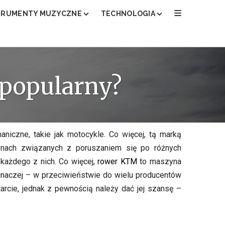
TRUMENTY MUZYCZNE
TECHNOLOGIA
LEPSZA GITARA ELEKTRYCZNA
JAKA MINI I MIKRO WIEŻA NAJLEP
JAKI DYKTAFON WYBRAĆ I KUPIĆ?
KAMERA TERMOWIZYJNA DO TEL
 popularny?
ĆWICZEŃ?
JAKIE GŁOŚNIKI BEZPRZEWODOW
NETYCZNY?
iczne, takie jak motocykle. Co więcej, tą marką
nach związanych z poruszaniem się po różnych
 każdego z nich. Co więcej,
rower KTM
to maszyna
 inaczej – w przeciwieństwie do wielu producentów
tarcie, jednak z pewnością należy dać jej szansę –