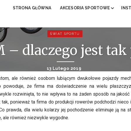
STRONA GŁÓWNA
AKCESORIA SPORTOWE
INS
JAKI STÓŁ DO PING PONGA?
NAJ
JAKI PULSOMETR NAJLEPSZY?
ŚWIAT SPORTU
JAKA BIEŻNIA DO BIEGANIA?
– dlaczego jest tak
JAKI ROWER STACJONARNY DO 
JAKI NAJLEPSZY ORBITREK MAG
13 Lutego 2019
JAKI STÓŁ DO PIŁKARZYKÓW?
tom, ale również osobom lubiącym dwukołowe pojazdy mechan
 powoduje, że firma ma doświadczenie na wielu płaszczyz
ezwykle rozwinięta, to nie wpływa to na żaden sposób na jakość
t tak, ponieważ ta firma do produkcji rowerów podchodzi nieco
Co prawda, dla wielu kolarzy jej pochodzenie eliminuje ją na s
e, ale również niezwykle wygodne.