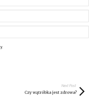
y.
Next Post
Czy wątróbka jest zdrowa?