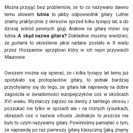
Można przyjąć bez problemów, że to co nazywano dawno
temu słowem
lutnia
to jakby odpowiednik gitary. Lutnie
znamy praktycznie z okresów sprzed kilku tysięcy lat, a do
dzisiaj wśród pewnych grup Arabów na gitarę mówi się
lutnia.
A skąd nazwa gitara?
Dokładnie musimy wiedzieć,
że
guitarra
to określenie jakie nadane zostało w X wielu
przez Hiszpanów sprzętowi który w ich rejon przywieźli
Maurowie.
Owszem można się spierać, że i kilka tysięcy lat temu już
spotykało się protoplastów gitary, to jednak bardziej
przychylamy się do tego, że gitara tak naprawdę na dobre
zagościła w świadomości europejczyków coś w okolicach
XVI wieku. Wystarczy zajrzeć na dwory z tamtego okresu i
poszukać nie tylko w opisach ale i na różnych rysunkach,
obrazach coś o nazwie
vihuela
. Jednakże to jeszcze nie
było to czym nazywamy gitary. Powinniśmy pamiętać o tym,
że naprawdę po raz pierwszy gitarę klasyczną (jaką znamy