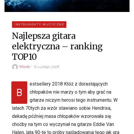
INSTRUMENTY MUZYCZNE
Najlepsza gitara
elektryczna – ranking
TOP10
Miodo
6 Lutego 2018
estsellery 2018 Któż z dorastających
B
chłopaków nie marzy o tym aby grać na
gitarze niczym herosi tego instrumentu. W
latach 70tych za wzór stawiano sobie Hendrixa,
dekadę później masa chłopaków wzorowała się
choćby na tym co wyczyniał na gitarze Eddie Van
Halen, lata 90-te to próby naśladowania tego jak gra